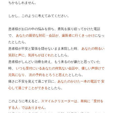
ちかもしれません。
しかし、このように考えてみてください。
患者様がお口の中の悩みを持ち、勇気を振り絞ってかけた電話
で、
あなたの親切な対応・会話が、歯医者に行くきっかけ
になっ
たとしたら。
患者様が不安と緊張を隠せないまま来院した時、
あなたの明るい
笑顔と声に、気持ちがほぐれた
としたら。
患者様がしんどい治療を終え、もう来るのが嫌だと思っていた
時、
いつも受付にいるあなたの何気ない会話や、優しい声掛けで
元気になり、 次の予約をとろうと思えた
としたら。
痛さに不安を覚えて過ごす日に、
あなたのかけた一本の電話で 安
心して過ごすことができる
としたら。
このように考えると、
スマイルクリエーターは、単純に「受付を
する人」ではありません
。