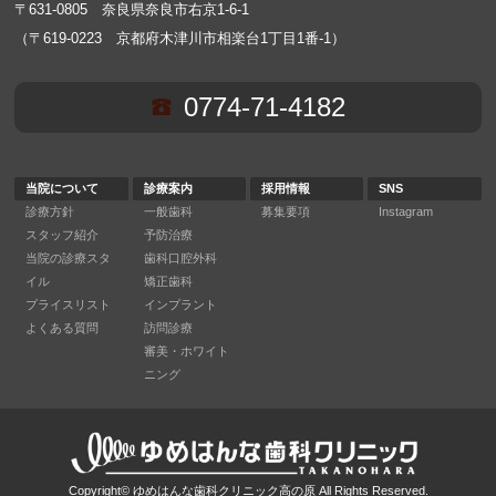
〒631-0805 奈良県奈良市右京1-6-1
（〒619-0223 京都府木津川市相楽台1丁目1番-1）
0774-71-4182
当院について
診療案内
採用情報
SNS
診療方針
一般歯科
募集要項
Instagram
スタッフ紹介
予防治療
当院の診療スタ
歯科口腔外科
イル
矯正歯科
プライスリスト
インプラント
よくある質問
訪問診療
審美・ホワイト
ニング
Copyright©
ゆめはんな歯科クリニック高の原
All Rights Reserved.