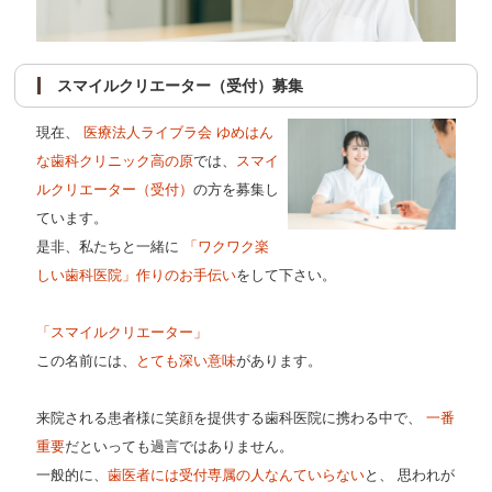
スマイルクリエーター（受付）募集
現在、
医療法人ライブラ会 ゆめはん
な歯科クリニック高の原
では、
スマイ
ルクリエーター（受付）
の方を募集し
ています。
是非、私たちと一緒に
「ワクワク楽
しい歯科医院」作りのお手伝い
をして下さい。
「スマイルクリエーター」
この名前には、
とても深い意味
があります。
来院される患者様に笑顔を提供する歯科医院に携わる中で、
一番
重要
だといっても過言ではありません。
一般的に、
歯医者には受付専属の人なんていらない
と、 思われが